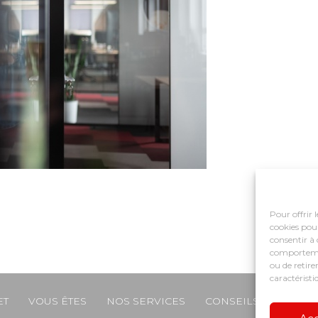
Pour offrir 
cookies pour
consentir à 
comportement
ou de retire
caractéristi
ET
VOUS ÊTES
NOS SERVICES
CONSEILS ET ACCO
e