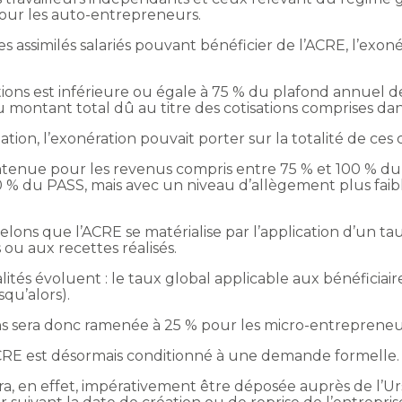
pour les auto-entrepreneurs.
es assimilés salariés pouvant bénéficier de l’ACRE, l’exo
ations est inférieure ou égale à 75 % du plafond annuel de
u montant total dû au titre des cotisations comprises da
ion, l’exonération pouvait porter sur la totalité de ces c
aintenue pour les revenus compris entre 75 % et 100 % d
0 % du PASS, mais avec un niveau d’allègement plus fai
lons que l’ACRE se matérialise par l’application d’un t
s ou aux recettes réalisés.
lités évoluent : le taux global applicable aux bénéficiai
qu’alors).
ons sera donc ramenée à 25 % pour les micro-entrepreneur
’ACRE est désormais conditionné à une demande formelle.
, en effet, impérativement être déposée auprès de l’Urs