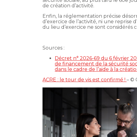
sécurité sociale, au plus tard le 60e jou
de création d’activité.
Enfin, la réglementation précise désor
d’exercice de l’activité, ni une repris
du lieu d’exercice ne sont considérés 
Sources :
Décret n° 2026-69 du 6 février 20
de financement de la sécurité soc
dans le cadre de l’aide à la créatio
ACRE : le tour de vis est confirmé !
– ©