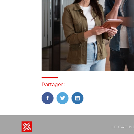
Partager :
FaceBook
Twitter
LinkedIn
Footer
LE CABIN
Principal