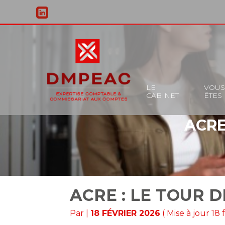
Principal
LE
VOU
CABINET
ÊTES
Aller
au
ACRE
contenu
ACRE : LE TOUR D
Par
|
18 FÉVRIER 2026
( Mise à jour 18 