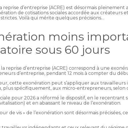
la reprise d’entreprise (ACRE) est désormais pleinement ap
exonération de cotisations sociales accordée aux créateurs
strictes. Voilà qui mérite quelques précisions…
nération moins import
toire sous 60 jours
 la reprise d’entreprise (ACRE) correspond à une exonéra
eneurs d’entreprise, pendant 12 mois à compter du début 
ur, cette exonération peut s’appliquer aux travailleurs i
, plus spécifiquement, aux micro-entrepreneurs, selon d
ciale pour 2026 a réformé le dispositif, en le recentrant s
vitalisation) et en abaissant le niveau de l’exonération.
tour de vis » de l’exonération sont désormais précisées, 
s travailleurs indépendants et ceux relevant du régime gé