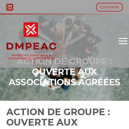
CONNEXION
Aller
au
contenu
ACTION DE GROUPE :
OUVERTE AUX
ASSOCIATIONS AGRÉÉES
ACTION DE GROUPE :
OUVERTE AUX