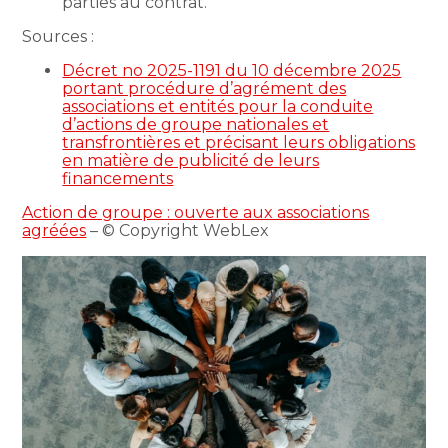
parties au contrat.
Sources :
Décret no 2025-1191 du 10 décembre 2025
portant procédure d’agrément des
associations et entités pour la conduite
d’actions de groupe nationales et
transfrontières et précisant leurs obligations
en matière de publicité de leurs
financements
Action de groupe : ouverte aux associations
agréées
– © Copyright WebLex