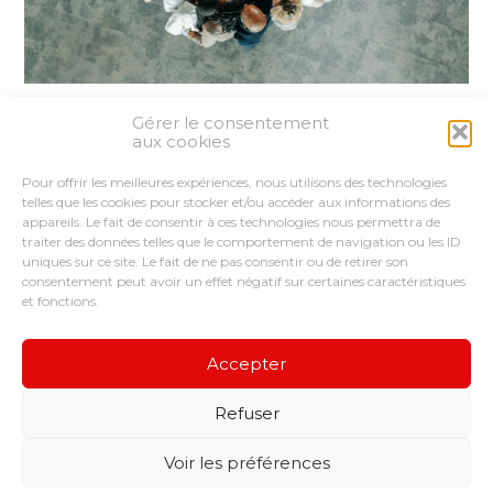
Gérer le consentement
Partager :
aux cookies
Pour offrir les meilleures expériences, nous utilisons des technologies
FaceBook
Twitter
LinkedIn
telles que les cookies pour stocker et/ou accéder aux informations des
appareils. Le fait de consentir à ces technologies nous permettra de
traiter des données telles que le comportement de navigation ou les ID
uniques sur ce site. Le fait de ne pas consentir ou de retirer son
consentement peut avoir un effet négatif sur certaines caractéristiques
et fonctions.
Footer
LE CABINET
VOUS ÊTES
NOS SERVICES
Principale
CONSEILS ET ACCOMPAGNEMENTS
Accepter
NOS OUTILS
RECRUTEMENT
Refuser
Footer
CONTACT
PLAN DU SITE
MENTIONS LÉGALES
Voir les préférences