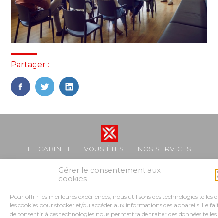
Partager :
FaceBook
Twitter
LinkedIn
Footer
LE CABINET
VOUS ÊTES
NOS SERVICES
Principale
CONSEILS ET ACCOMPAGNEMENTS
Gérer le consentement aux
cookies
NOS OUTILS
RECRUTEMENT
Pour offrir les meilleures expériences, nous utilisons des technologies telles 
les cookies pour stocker et/ou accéder aux informations des appareils. Le fai
Footer
CONTACT
PLAN DU SITE
MENTIONS LÉGALES
de consentir à ces technologies nous permettra de traiter des données telles