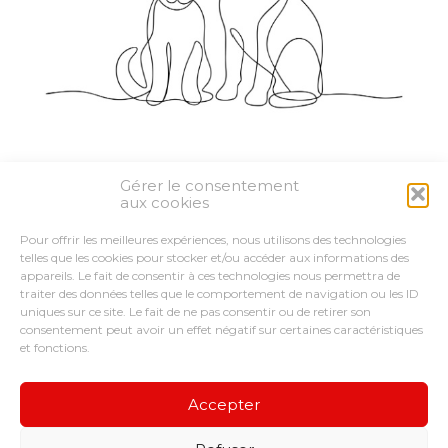
Gérer le consentement
Partager :
aux cookies
Pour offrir les meilleures expériences, nous utilisons des technologies
FaceBook
Twitter
LinkedIn
telles que les cookies pour stocker et/ou accéder aux informations des
appareils. Le fait de consentir à ces technologies nous permettra de
traiter des données telles que le comportement de navigation ou les ID
uniques sur ce site. Le fait de ne pas consentir ou de retirer son
consentement peut avoir un effet négatif sur certaines caractéristiques
et fonctions.
Footer
LE CABINET
VOUS ÊTES
NOS SERVICES
Principale
CONSEILS ET ACCOMPAGNEMENTS
Accepter
NOS OUTILS
RECRUTEMENT