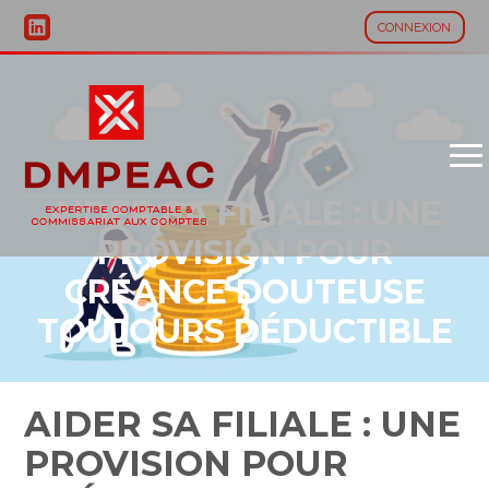
CONNEXION
Aller
au
contenu
AIDER SA FILIALE : UNE
PROVISION POUR
CRÉANCE DOUTEUSE
TOUJOURS DÉDUCTIBLE
?
AIDER SA FILIALE : UNE
PROVISION POUR