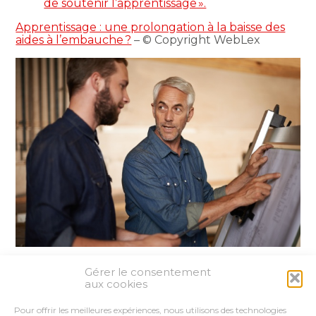
de soutenir l’apprentissage ».
Apprentissage : une prolongation à la baisse des
aides à l’embauche ?
– © Copyright WebLex
Gérer le consentement
Partager :
aux cookies
Pour offrir les meilleures expériences, nous utilisons des technologies