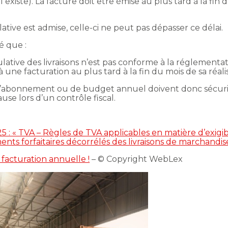
existe). La facture doit être émise au plus tard à la fin 
tive est admise, celle-ci ne peut pas dépasser ce délai.
é que :
ative des livraisons n’est pas conforme à la réglementatio
 une facturation au plus tard à la fin du mois de sa réali
 d’abonnement ou de budget annuel doivent donc sécuris
use lors d’un contrôle fiscal.
 : « TVA – Règles de TVA applicables en matière d’exigibi
nts forfaitaires décorrélés des livraisons de marchandis
facturation annuelle !
– © Copyright WebLex