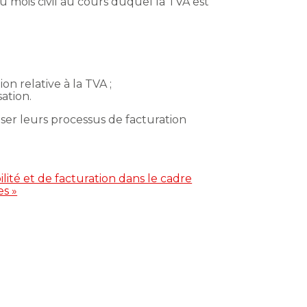
du mois civil au cours duquel la TVA est
n relative à la TVA ;
sation.
er leurs processus de facturation
lité et de facturation dans le cadre
es »