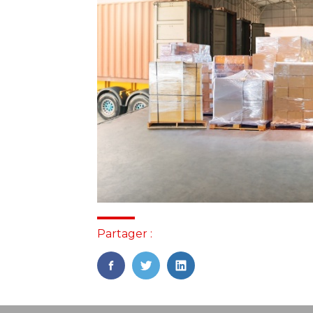
Partager :
FaceBook
Twitter
LinkedIn