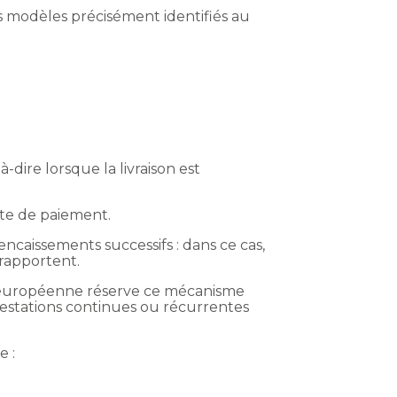
 modèles précisément identifiés au
-dire lorsque la livraison est
ate de paiement.
encaissements successifs : dans ce cas,
 rapportent.
on européenne réserve ce mécanisme
restations continues ou récurrentes
e :