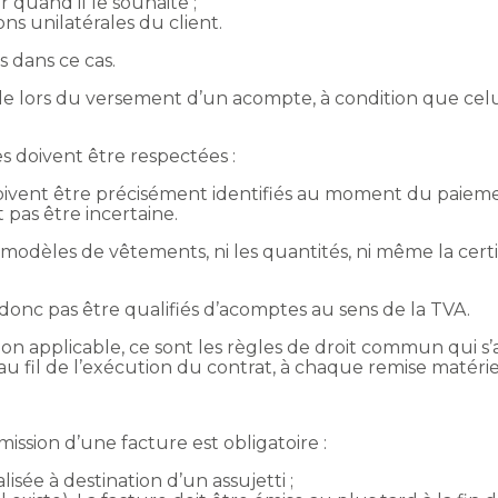
 quand il le souhaite ;
ons unilatérales du client.
 dans ce cas.
ible lors du versement d’un acompte, à condition que cel
s doivent être respectées :
doivent être précisément identifiés au moment du paieme
t pas être incertaine.
les modèles de vêtements, ni les quantités, ni même la cer
donc pas être qualifiés d’acomptes au sens de la TVA.
ion applicable, ce sont les règles de droit commun qui s’a
u fil de l’exécution du contrat, à chaque remise matéri
émission d’une facture est obligatoire :
isée à destination d’un assujetti ;