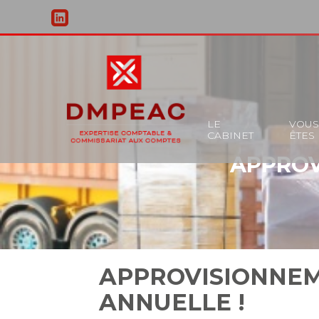
Principal
LE
VOU
CABINET
ÊTES
Aller
APPROV
au
contenu
APPROVISIONNEM
ANNUELLE !