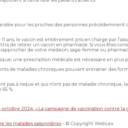
ajoutent à cette liste les patients atteints :
ndée pour les proches des personnes précédemment cité
11 ans, le vaccin est entièrement pris en charge par l’as
tra de retirer un vaccin en pharmacie. Si vous êtes cons
 rapprocher de votre médecin, sage-femme ou pharmacie
isque, une prescription médicale est nécessaire en plus p
teints de maladies chroniques pouvant entrainer des for
ont pas à risque et qui n’ont pas de maladie chronique, l
e 65 %.
3 octobre 2024 : « La campagne de vaccination contre la g
e les maladies saisonnières
– © Copyright WebLex