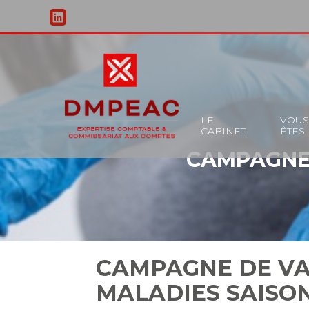
Principal
LE
VOU
CABINET
ÊTES
Aller
CAMPAGNE 
au
contenu
CAMPAGNE DE VA
MALADIES SAISO