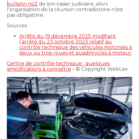
bulletin no2
de son casier judiciaire, alors
l’organisation de la réunion contradictoire n’est
pas obligatoire.
Sources :
Arrêté du 19 décembre 2025 modifiant
l’arrêté du 23 octobre 2023 relatif au
contrôle technique des véhicules motorisés à
deux ou trois roues et quadricycles à moteur
Centre de contrôle technique : quelques
simplifications à connaître
– © Copyright WebLex