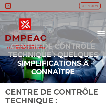
CONNEXION
Aller
au
contenu
CENTRE DE CONTRÔLE
TECHNIQUE : QUELQUES
SIMPLIFICATIONS À
CONNAÎTRE
CENTRE DE CONTRÔLE
TECHNIQUE :