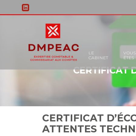
Principal
LE
VOU
CABINET
ÊTES
Aller
CERTIFICAT 
au
contenu
CERTIFICAT D’ÉC
ATTENTES TECHN