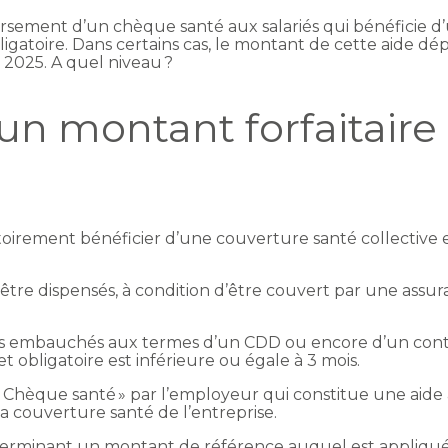
ersement d’un chèque santé aux salariés qui bénéficie d
ligatoire. Dans certains cas, le montant de cette aide 
n 2025. A quel niveau ?
un montant forfaitaire 
atoirement bénéficier d’une couverture santé collective e
n être dispensés, à condition d’être couvert par une assu
s embauchés aux termes d’un CDD ou encore d’un contrat
et obligatoire est inférieure ou égale à 3 mois.
n « Chèque santé » par l’employeur qui constitue une ai
la couverture santé de l’entreprise.
terminant un montant de référence auquel est appliqué u