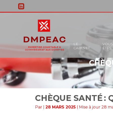
Principal
LE
VOU
CABINET
ÊTES
Aller
au
CHÈQU
contenu
CHÈQUE SANTÉ : 
Par
|
28 MARS 2025
( Mise à jour 28 m