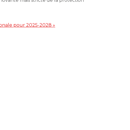
novante mais stricte de la protection
ationale pour 2025-2028 »