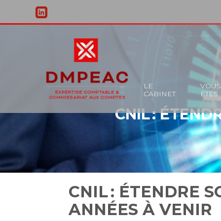
Principal
LE
VOU
CABINET
ÊTES
Aller
CNIL : ÉTEN
au
contenu
CNIL : ÉTENDRE 
ANNÉES À VENIR