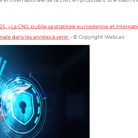
 et internationale de la CNIL en proposant une vision in
025 : « La CNIL publie sa stratégie européenne et intern
onale dans les années à venir
– © Copyright WebLex