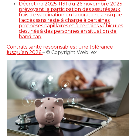
Décret no 2025-1131 du 26 novembre 2025
prévoyant la participation des assurés aux
frais de vaccination en laboratoire ainsi que
l’accès sans reste à charge à certaines
prothèses capillaires et à certains véhicules
destinés à des personnes en situation de
handicap
Contrats santé responsables : une tolérance
jusqu’en 2026
– © Copyright WebLex