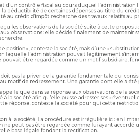
bjet d’un contrôle fiscal au cours duquel l’administration
se la déductibilité de certaines dépenses au titre du créd
lité au crédit d’impôt recherche des travaux relatifs au pr
u les observations de la société suite à cette proposition
x observations : elle décide finalement de maintenir sa p
recherche.
 de position », conteste la société, mais d’une « substitut
lon laquelle l’administration pouvait légitimement s’interro
ne pouvait être regardée comme un motif subsidiaire, fo
doit pas la priver de la garantie fondamentale qui consis
au motif de redressement. Une garantie dont elle a été pri
i rappelle que dans sa réponse aux observations de la soci
 à la société afin qu’elle puisse adresser ses « éventuell
te réponse, conteste la société pour qui cette restriction
 à la société. La procédure est irrégulière ici : en limita
ation ne peut pas être regardée comme lui ayant accordé
lle base légale fondant la rectification.