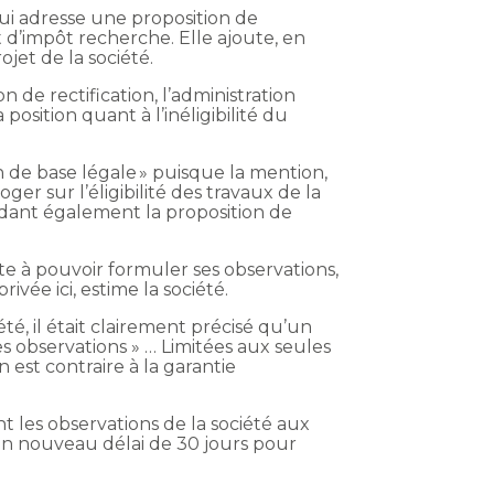
 lui adresse une proposition de
it d’impôt recherche. Elle ajoute, en
ojet de la société.
 de rectification, l’administration
osition quant à l’inéligibilité du
ion de base légale » puisque la mention,
ger sur l’éligibilité des travaux de la
ndant également la proposition de
te à pouvoir formuler ses observations,
vée ici, estime la société.
été, il était clairement précisé qu’un
es observations » … Limitées aux seules
 est contraire à la garantie
nt les observations de la société aux
 un nouveau délai de 30 jours pour