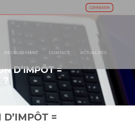
CONNEXION
RECRUTEMENT
CONTACT
ACTUALITÉS
ON D’IMPÔT =
 ?
 D’IMPÔT =