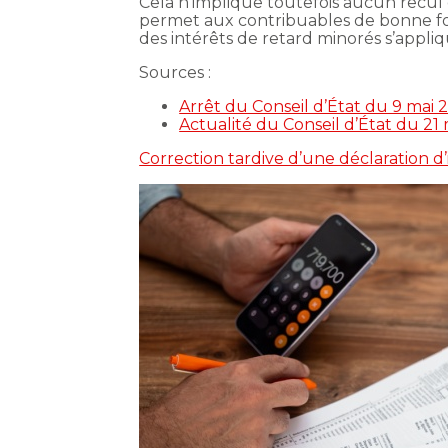
Cela n’implique toutefois aucun recul d
permet aux contribuables de bonne foi
des intérêts de retard minorés s’appliqu
Sources :
Arrêt du Conseil d’État du 9 mai 
Actualité du Conseil d’État du 21 m
Correction tardive d’une déclaration d