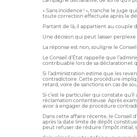
campagne déclarative, de sorte qu’il p
« Sans incidence ! », tranche le juge
toute correction effectuée après le d
Partant de là, il appartient au couple
Une décision qui peut laisser perplexe : 
La réponse est non, souligne le Conseil 
Le Conseil d’État rappelle que l’adminis
contribuable lors de sa déclaration et 
Si l’administration estime que les rev
contradictoire. Cette procédure impli
retard, voire de sanctions en cas de so
Si c’est le particulier qui constate qu’
réclamation contentieuse. Après examen,
avoir à engager de procédure contradi
Dans cette affaire récente, le Conseil d
après la date limite de dépôt constitue u
peut refuser de réduire l’impôt initial