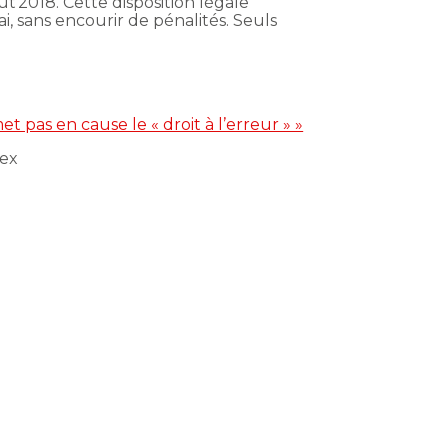
t 2018. Cette disposition légale
 sans encourir de pénalités. Seuls
t pas en cause le « droit à l’erreur » »
ex