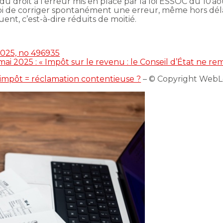
u droit à l’erreur mis en place par la loi ESSOC du 10 aoû
 de corriger spontanément une erreur, même hors délai,
ent, c’est-à-dire réduits de moitié.
2025, no 496935
ai 2025 : « Impôt sur le revenu : le Conseil d’État ne reme
’impôt = réclamation contentieuse ?
– © Copyright WebL