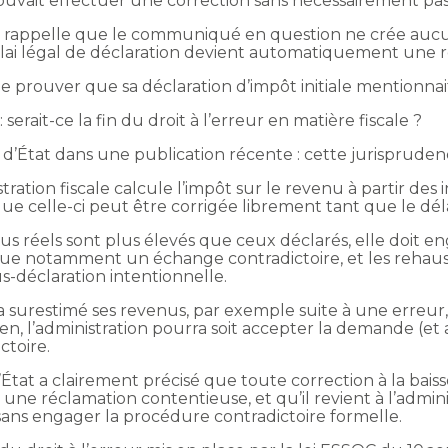
ouvait effectuer une correction sans nécessairement pass
 qui rappelle que le communiqué en question ne crée auc
élai légal de déclaration devient automatiquement une 
 de prouver que sa déclaration d’impôt initiale mentionna
serait-ce la fin du droit à l’erreur en matière fiscale ?
d’État dans une publication récente : cette jurisprudence n
tration fiscale calcule l’impôt sur le revenu à partir des 
que celle-ci peut être corrigée librement tant que le déla
enus réels sont plus élevés que ceux déclarés, elle doit 
que notamment un échange contradictoire, et les rehauss
us-déclaration intentionnelle.
il a surestimé ses revenus, par exemple suite à une erreur
 l’administration pourra soit accepter la demande (et ajus
ctoire.
’État a clairement précisé que toute correction à la baiss
ne réclamation contentieuse, et qu’il revient à l’administr
, sans engager la procédure contradictoire formelle.