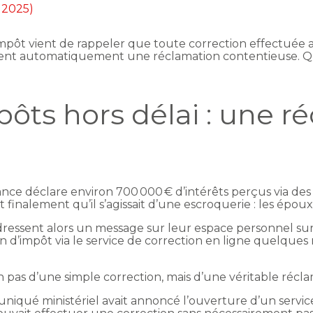
n 2025)
’impôt vient de rappeler que toute correction effectuée a
devient automatiquement une réclamation contentieuse
pôts hors délai : une r
ance déclare environ 700 000 € d’intérêts perçus via de
finalement qu’il s’agissait d’une escroquerie : les époux
s adressent alors un message sur leur espace personnel su
ion d’impôt via le service de correction en ligne quelques m
 non pas d’une simple correction, mais d’une véritable réc
iqué ministériel avait annoncé l’ouverture d’un service 