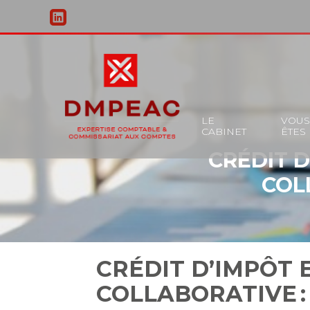
Principal
LE
VOU
CABINET
ÊTES
Aller
CRÉDIT 
au
contenu
COL
CRÉDIT D’IMPÔT 
COLLABORATIVE :