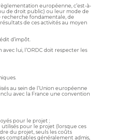
la règlementation européenne, c’est-à-
é ou de droit public) ou leur mode de
de recherche fondamentale, de
ésultats de ces activités au moyen
édit d’impôt.
 avec lui, l’ORDC doit respecter les
miques.
alisés au sein de l’Union européenne
onclu avec la France une convention
oyés pour le projet ;
utilisés pour le projet (lorsque ces
dre du projet, seuls les coûts
pes comptables généralement admis,