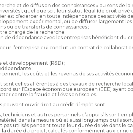
echerche et de diffusion des connaissances » au sens de 
iversités), quel que soit leur statut légal (de droit priv
mier est d’exercer en toute indépendance des activités 
eloppement expérimental, ou de diffuser largement les r
s ou de transferts de connaissances ;
istre chargé de la recherche ;
lien de dépendance avec les entreprises bénéficiant du cr
our l’entreprise qui conclut un contrat de collaboration
he et développement (R&D) ;
indépendante ;
cement, les coûts et les revenus de ses activités écono
ôt sont celles afférentes à des travaux de recherche loc
’accord sur l’Espace économique européen (EEE) ayant c
tter contre la fraude et l’évasion fiscales.
 pouvant ouvrir droit au crédit d’impôt sont :
s, techniciens et autres personnels d’appui s’ils sont empl
tériel, dans la mesure où et aussi longtemps qu’ils sont 
 pas utilisés pendant toute leur durée de vie dans le ca
 la durée du projet, calculés conformément aux princi