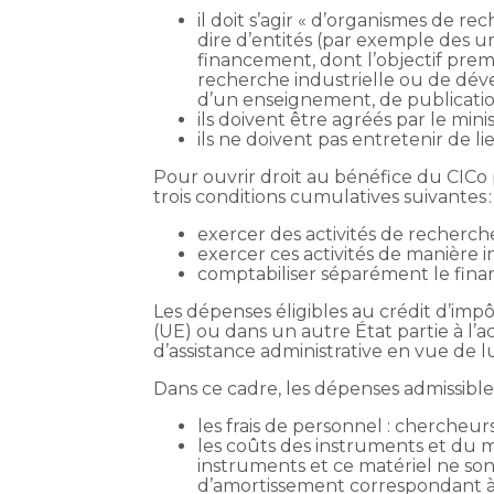
il doit s’agir « d’organismes de r
dire d’entités (par exemple des un
financement, dont l’objectif pre
recherche industrielle ou de dév
d’un enseignement, de publication
ils doivent être agréés par le min
ils ne doivent pas entretenir de 
Pour ouvrir droit au bénéfice du CICo p
trois conditions cumulatives suivantes :
exercer des activités de recherc
exercer ces activités de manière 
comptabiliser séparément le finan
Les dépenses éligibles au crédit d’imp
(UE) ou dans un autre État partie à l
d’assistance administrative en vue de lu
Dans ce cadre, les dépenses admissibles
les frais de personnel : chercheur
les coûts des instruments et du ma
instruments et ce matériel ne sont
d’amortissement correspondant à