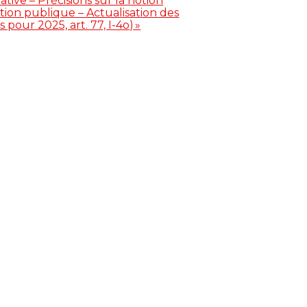
tive – Précisions sur la notion
tion publique – Actualisation des
pour 2025, art. 77, I-4o) »