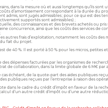
rains, dans la mesure où et aussi longtemps qu’ils sont ut
s coûts d’amortissement correspondant à la durée du pr
admis, sont jugés admissibles ; pour ce qui est des terra
ectivement supportés sont admissibles) ;
tuelle, des connaissances et des brevets achetés ou pris
eine concurrence, ainsi que les coûts des services de cons
;
 les autres frais d’exploitation, notamment les coûts des 
du fait du projet.
 est de 40 %. Il est porté à 50 % pour les micros, petite
ase des dépenses facturées par les organismes de recherch
at de collaboration, dans la limite globale de 6 M€ par 
e cas échéant, de la quote-part des aides publiques reç
des publiques reçues par l’entreprise à raison des opérat
te dans le cadre du crédit d’impôt en faveur de la rec
calcul d’un autre crédit d’impôt ou d’une autre réducti