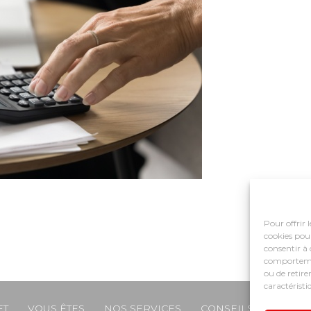
Pour offrir 
cookies pour
consentir à 
comportement
ou de retire
caractéristi
ET
VOUS ÊTES
NOS SERVICES
CONSEILS ET ACCO