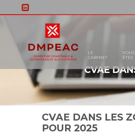
Principal
LE
VOU
CABINET
ÊTES
Aller
CVAE DANS
au
contenu
CVAE DANS LES Z
POUR 2025