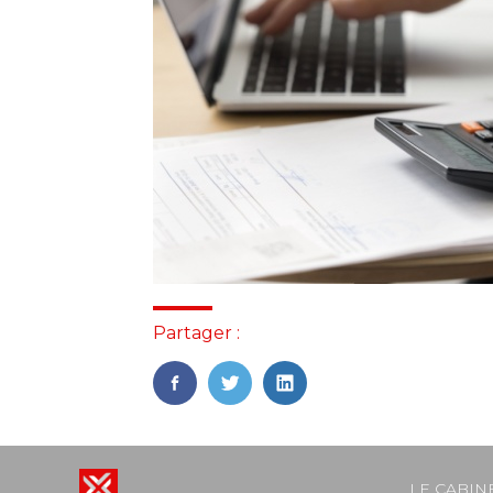
Partager :
FaceBook
Twitter
LinkedIn
Footer
LE CABIN