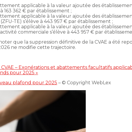
attement applicable à la valeur ajoutée des établisseme
e à 163 362 € par établissement ;
attement applicable à la valeur ajoutée des établisseme
 (ZFU-TE) s’élève à 443 957 € par établissement ;
attement applicable à la valeur ajoutée des établisseme
ctivité commerciale s’élève à 443 957 € par établisseme
noter que la suppression définitive de la CVAE a été repo
2026 ne modifie cette trajectoire.
 « CVAE – Exonérations et abattements facultatifs applic
fonds pour 2025 »
ouveau plafond pour 2025
– © Copyright WebLex