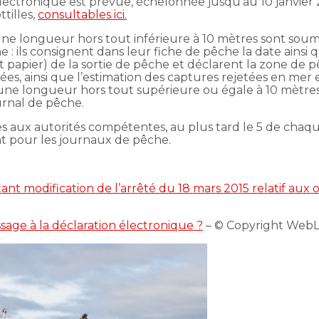
 électronique est prévue, échelonnée jusqu’au 10 janvier
tilles,
consultables ici.
une longueur hors tout inférieure à 10 mètres sont soumi
he : ils consignent dans leur fiche de pêche la date ainsi
 papier) de la sortie de pêche et déclarent la zone de pêc
es, ainsi que l’estimation des captures rejetées en mer
une longueur hors tout supérieure ou égale à 10 mètres,
ournal de pêche.
es aux autorités compétentes, au plus tard le 5 de chaq
t pour les journaux de pêche.
t modification de l’arrêté du 18 mars 2015 relatif aux o
ssage à la déclaration électronique ?
– © Copyright Web