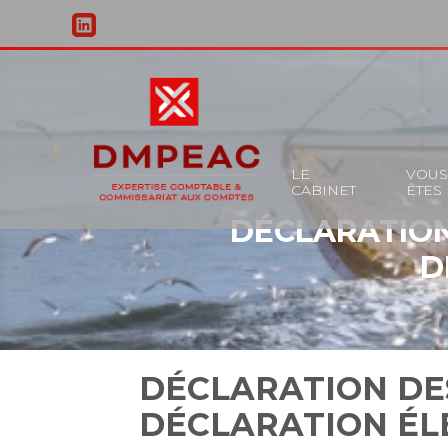
Principal
LE
VOU
CABINET
ÊTES
Aller
DÉCLARATION 
au
contenu
D
DÉCLARATION DES
DÉCLARATION ÉL