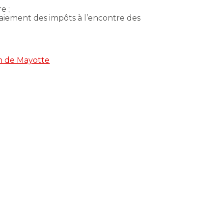
e ;
paiement des impôts à l’encontre des
on de Mayotte