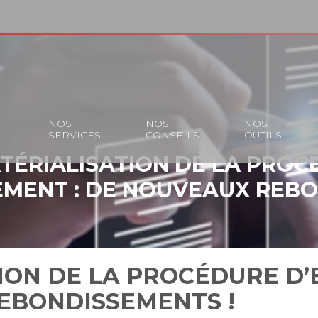
S
NOS
NOS
NOS
SERVICES
CONSEILS
OUTILS
TÉRIALISATION DE LA PROC
EMENT : DE NOUVEAUX REB
!
ION DE LA PROCÉDURE D
REBONDISSEMENTS !