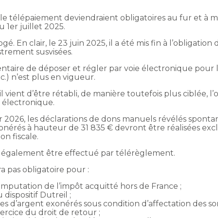
t le télépaiement deviendraient obligatoires au fur et à
 1er juillet 2025.
. En clair, le 23 juin 2025, il a été mis fin à l’obligation
strement susvisées.
entaire de déposer et régler par voie électronique pour l
tc.) n’est plus en vigueur.
 vient d’être rétabli, de manière toutefois plus ciblée, l’
 électronique.
r 2026, les déclarations de dons manuels révélés sponta
nérés à hauteur de 31 835 € devront être réalisées exclu
on fiscale.
a également être effectué par télérèglement.
a pas obligatoire pour :
 imputation de l’impôt acquitté hors de France ;
dispositif Dutreil ;
es d’argent exonérés sous condition d’affectation des 
ercice du droit de retour ;