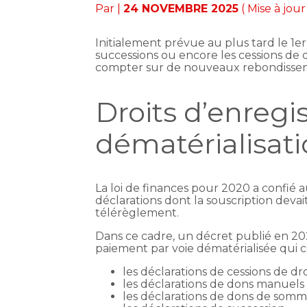
Par
|
24 NOVEMBRE 2025
( Mise à jo
Initialement prévue au plus tard le 1er 
successions ou encore les cessions de 
compter sur de nouveaux rebondisseme
Droits d’enregi
dématérialisati
La loi de finances pour 2020 a confié a
déclarations dont la souscription devait
télérèglement.
Dans ce cadre, un décret publié en 2020
paiement par voie dématérialisée qui 
les déclarations de cessions de dro
les déclarations de dons manuels 
les déclarations de dons de somme