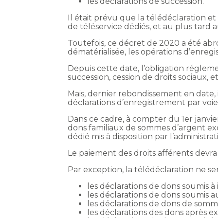
les déclarations de succession.
Il était prévu que la télédéclaration e
de téléservice dédiés, et au plus tard au
Toutefois, ce décret de 2020 a été abrogé
dématérialisée, les opérations d’enregi
Depuis cette date, l’obligation réglem
succession, cession de droits sociaux, e
Mais, dernier rebondissement en date, il
déclarations d’enregistrement par voie
Dans ce cadre, à compter du 1er janvie
dons familiaux de sommes d’argent exo
dédié mis à disposition par l’administrati
Le paiement des droits afférents devr
Par exception, la télédéclaration ne ser
les déclarations de dons soumis à
les déclarations de dons soumis au 
les déclarations de dons de somm
les déclarations des dons après ex