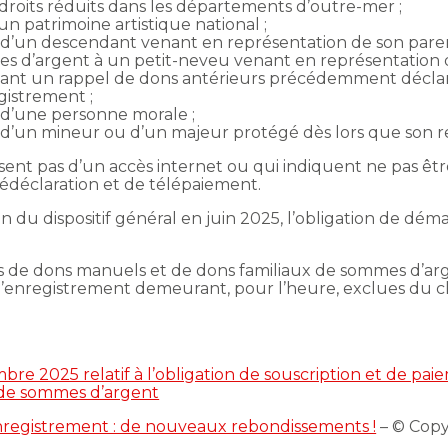
 droits réduits dans les départements d’outre-mer ;
 un patrimoine artistique national ;
it d’un descendant venant en représentation de son pare
es d’argent à un petit-neveu venant en représentation 
nant un rappel de dons antérieurs précédemment déclar
gistrement ;
t d’une personne morale ;
t d’un mineur ou d’un majeur protégé dès lors que son r
sent pas d’un accès internet ou qui indiquent ne pas être
lédéclaration et de télépaiement.
on du dispositif général en juin 2025, l’obligation de dém
ons de dons manuels et de dons familiaux de sommes d’arg
s d’enregistrement demeurant, pour l’heure, exclues du 
e 2025 relatif à l’obligation de souscription et de pai
 de sommes d’argent
enregistrement : de nouveaux rebondissements !
– © Cop