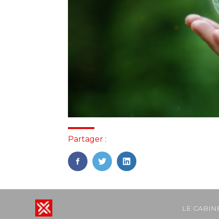
Partager :
FaceBook
Twitter
LinkedIn
Footer
LE CABIN
Principal