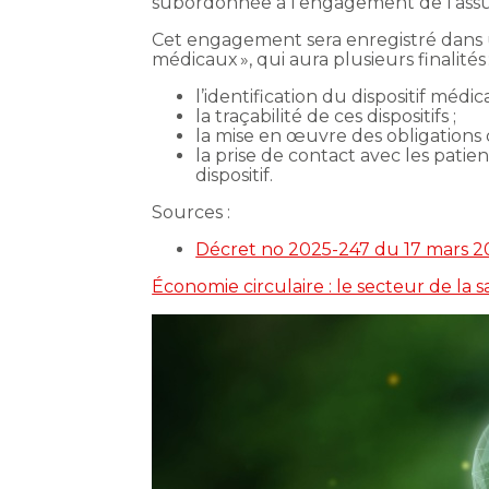
subordonnée à l’engagement de l’assuré d
Cet engagement sera enregistré dans un 
médicaux », qui aura plusieurs finalités 
l’identification du dispositif médic
la traçabilité de ces dispositifs ;
la mise en œuvre des obligations 
la prise de contact avec les patien
dispositif.
Sources :
Décret no 2025-247 du 17 mars 202
Économie circulaire : le secteur de la