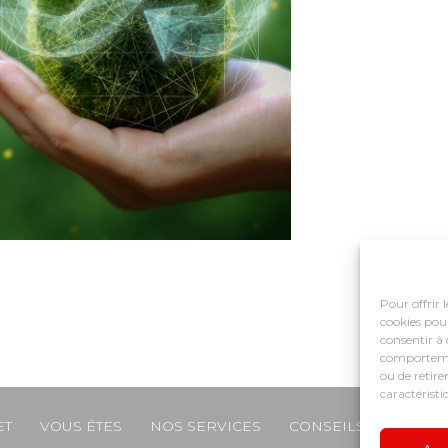
Pour offrir 
cookies pour
consentir à 
comportement
ou de retire
caractéristi
ET
VOUS ÊTES
NOS SERVICES
CONSEILS ET ACCO
e