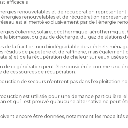
 efficace si :
nergies renouvelables et de récupération représentent 
s énergies renouvelables et de récupération représenten
 réseau est alimenté exclusivement par de l’énergie ren
nergies éolienne, solaire, géothermique, aérothermique
 de la biomasse, du gaz de décharge, du gaz de stations d
es de la fraction non biodégradable des déchets ménager
 des résidus de papeterie et de raffinerie, mais également
fatals) et de la récupération de chaleur sur eaux usées o
ion de cogénération peut être considérée comme une éne
e de ces sources de récupération.
production de secours n’entrent pas dans l’exploitation n
oduction est utilisée pour une demande particulière, el
an et qu’il est prouvé qu’aucune alternative ne peut êtr
oivent encore être données, notamment les modalités et