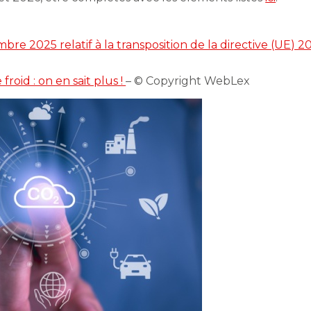
 2025 relatif à la transposition de la directive (UE) 2023
froid : on en sait plus !
– © Copyright WebLex