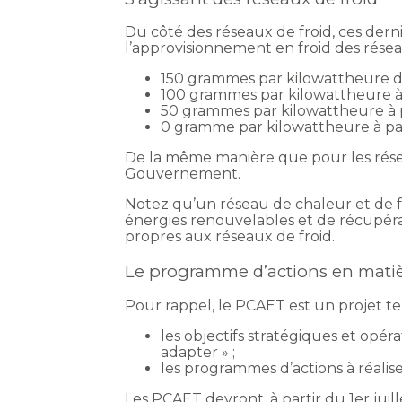
Du côté des réseaux de froid, ces derni
l’approvisionnement en froid des réseau
150 grammes par kilowattheure dep
100 grammes par kilowattheure à p
50 grammes par kilowattheure à pa
0 gramme par kilowattheure à part
De la même manière que pour les résea
Gouvernement.
Notez qu’un réseau de chaleur et de froid
énergies renouvelables et de récupérat
propres aux réseaux de froid.
Le programme d’actions en matiè
Pour rappel, le PCAET est un projet ter
les objectifs stratégiques et opér
adapter » ;
les programmes d’actions à réalis
Les PCAET devront, à partir du 1er juil