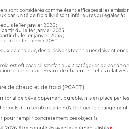
ers sont considérés comme étant efficaces si les émission
x par unité de froid livré sont inférieures ou égales à :
uis le 1er janvier 2026 ;
artir du le 1er janvier 2035 ;
rtir du le 1er janvier 2045 ;
ir du le 1er janvier 2050.
ux de chaleur, des précisions techniques doivent enco
 est efficace s’il satisfait aux 2 catégories de conditions,
ion propres aux réseaux de chaleur et celles relatives a
re de chaud et de froid (PCAET)
ritorial de développement durable, mis en place par les p
ationnels d’un territoire afin « d’atténuer le changement
er pour remplir concrètement ces objectifs.
let 2026, être complétés avec les éléments listés
ici
.