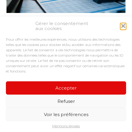
Gérer le consentement
Partager :
aux cookies
Pour offrir les meilleures expériences, nous utilisons des technologies
FaceBook
Twitter
LinkedIn
telles que les cookies pour stocker et/ou accéder aux informations des
appareils. Le fait de consentir à ces technologies nous permettra de
traiter des données telles que le comportement de navigation ou les ID
uniques sur ce site. Le fait de ne pas consentir ou de retirer son
consentement peut avoir un effet négatif sur certaines caractéristiques
et fonctions.
Footer
LE CABINET
VOUS ÊTES
NOS SERVICES
Principale
CONSEILS ET ACCOMPAGNEMENTS
Accepter
NOS OUTILS
RECRUTEMENT
Refuser
Footer
CONTACT
PLAN DU SITE
MENTIONS LÉGALES
Voir les préférences
CONCEPTION ET RÉALISATION
CLASSE 7
Mentions légales