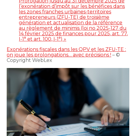
Prorogation jusqu’au 31 décembre 2025 de
l’exonération d’impôt sur les bénéfices dans
les zones franches urbaines-territoires
entrepreneurs (ZFU-TE) de troisième
génération et actualisation de la référence
au règlement de minimis (loi no 2025-127 du
14 février 2025 de finances pour 2025, art. 77,
I-1° et art. 100, I-1°) »
Exonérations fiscales dans les QPV et les ZFU-TE :
on joue les prolongations… avec précisions !
– ©
Copyright WebLex