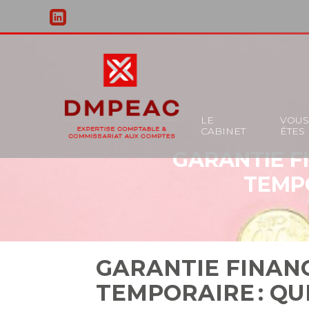
Principal
LE
VOU
CABINET
ÊTES
Aller
GARANTIE F
au
contenu
TEMPO
GARANTIE FINANC
TEMPORAIRE : QU