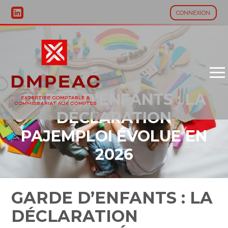
CONNEXION
Aller
au
contenu
GARDE D’ENFANTS : LA
DÉCLARATION
PAJEMPLOI ÉVOLUE EN
2026
GARDE D’ENFANTS : LA
DÉCLARATION