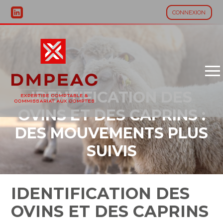
CONNEXION
Aller
au
contenu
IDENTIFICATION DES
OVINS ET DES CAPRINS :
DES MOUVEMENTS PLUS
SUIVIS
IDENTIFICATION DES
OVINS ET DES CAPRINS