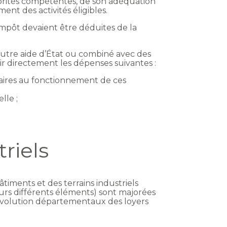
torités compétentes, de son adéquation
ent des activités éligibles.
impôt devaient être déduites de la
 autre aide d’État ou combiné avec des
ir directement les dépenses suivantes :
essaires au fonctionnement de ces
lle ;
riels
âtiments et des terrains industriels
eurs différents éléments) sont majorées
’évolution départementaux des loyers