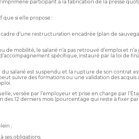
d’imprimerie participant à la fabrication de la presse qu
if que si elle propose :
le cadre d’une restructuration encadrée (plan de sauveg
u de mobilité, le salarié n’a pas retrouvé d’emploi et n’a
é d’accompagnement spécifique, instauré par la loi de f
 du salarié est suspendu et la rupture de son contrat est 
peut suivre des formations ou une validation des acquis 
loi.
uelle, versée par l’employeur et prise en charge par l’É
des 12 derniers mois (pourcentage qui reste à fixer par
lein ;
ses obligations.