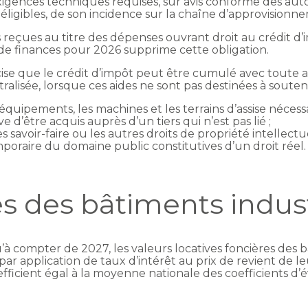
exigences techniques requises, sur avis conforme des au
 éligibles, de son incidence sur la chaîne d’approvisionnem
s reçues au titre des dépenses ouvrant droit au crédit d’
i de finances pour 2026 supprime cette obligation.
écise que le crédit d’impôt peut être cumulé avec toute
ralisée, lorsque ces aides ne sont pas destinées à souten
les équipements, les machines et les terrains d’assise néc
 d’être acquis auprès d’un tiers qui n’est pas lié ;
les savoir-faire ou les autres droits de propriété intellectue
mporaire du domaine public constitutives d’un droit réel.
es des bâtiments indust
’à compter de 2027, les valeurs locatives foncières des b
r application de taux d’intérêt au prix de revient de l
fficient égal à la moyenne nationale des coefficients d