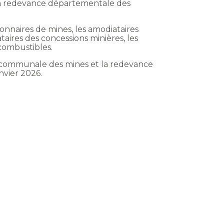
la redevance départementale des
naires de mines, les amodiataires
taires des concessions minières, les
 combustibles.
e communale des mines et la redevance
nvier 2026.