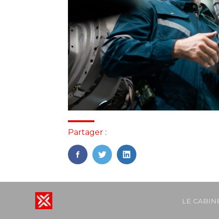
Partager :
FaceBook
Twitter
LinkedIn
Footer
LE CABIN
Principal