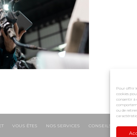
Pour offrir 
cookies pour
consentir à 
comportement
ou de retire
caractéristi
ET
VOUS ÊTES
NOS SERVICES
CONSEILS ET ACCO
e
Ac