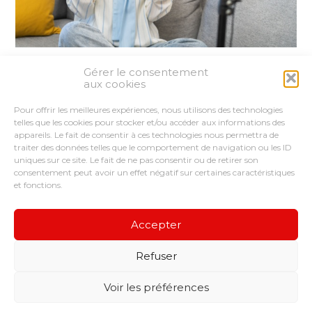
Gérer le consentement
Partager :
aux cookies
Pour offrir les meilleures expériences, nous utilisons des technologies
FaceBook
Twitter
LinkedIn
telles que les cookies pour stocker et/ou accéder aux informations des
appareils. Le fait de consentir à ces technologies nous permettra de
traiter des données telles que le comportement de navigation ou les ID
uniques sur ce site. Le fait de ne pas consentir ou de retirer son
consentement peut avoir un effet négatif sur certaines caractéristiques
et fonctions.
Footer
LE CABINET
VOUS ÊTES
NOS SERVICES
Principale
CONSEILS ET ACCOMPAGNEMENTS
Accepter
NOS OUTILS
RECRUTEMENT
Refuser
Footer
CONTACT
PLAN DU SITE
MENTIONS LÉGALES
Voir les préférences
CONCEPTION ET RÉALISATION
CLASSE 7