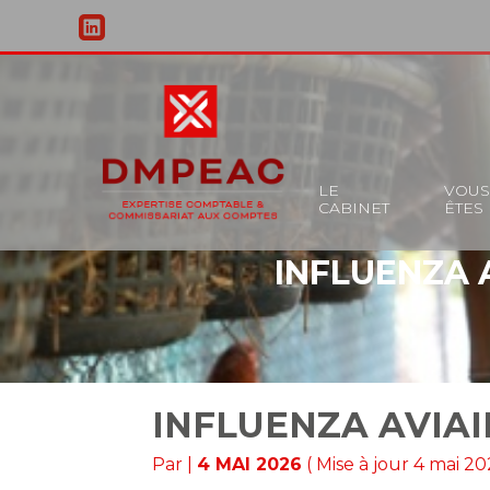
Principal
LE
VOU
CABINET
ÊTES
Aller
au
INFLUENZA A
contenu
INFLUENZA AVIAI
Par
|
4 MAI 2026
( Mise à jour 4 mai 20