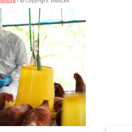
améliore
– © Copyright WebLex