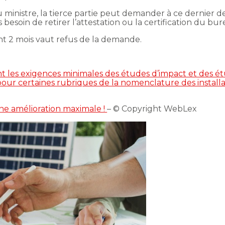
u ministre, la tierce partie peut demander à ce dernier d
as besoin de retirer l’attestation ou la certification du bu
nt 2 mois vaut refus de la demande.
t les exigences minimales des études d’impact et des 
our certaines rubriques de la nomenclature des installa
ne amélioration maximale !
– © Copyright WebLex