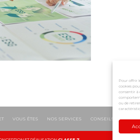
Pour offrir 
cookies pour
consentir à 
comportement
ou de retire
caractéristi
ET
VOUS ÊTES
NOS SERVICES
CONSEILS ET ACCO
e
Ac
ONCEPTION ET RÉALISATION
CLASSE 7