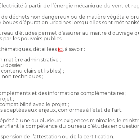
’électricité à partir de l’énergie mécanique du vent et 
n de déchets non dangereux ou de matière végétale brute,
boues d’épuration urbaines lorsqu’elles sont méthanisée
bureau d’études permet d’assurer au maître d’ouvrage qu
par les pouvoirs publics.
thématiques, détaillées
ici
, à savoir :
matière administrative ;
u dossier ;
ontenu clairs et lisibles) ;
és non techniques ;
ompléments et des informations complémentaires ;
ojet ;
compatibilité avec le projet ;
 adaptées aux enjeux, conformes à l’état de l’art.
pété à une ou plusieurs exigences minimales, le minist
 certifiant la compétence du bureau d’études en questio
nsion de l’attestation ou de la certification.