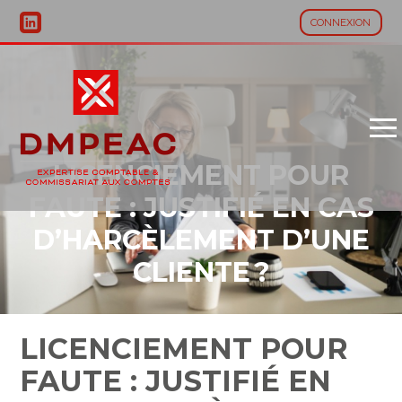
CONNEXION
Aller
au
contenu
LICENCIEMENT POUR
FAUTE : JUSTIFIÉ EN CAS
D’HARCÈLEMENT D’UNE
CLIENTE ?
LICENCIEMENT POUR
FAUTE : JUSTIFIÉ EN