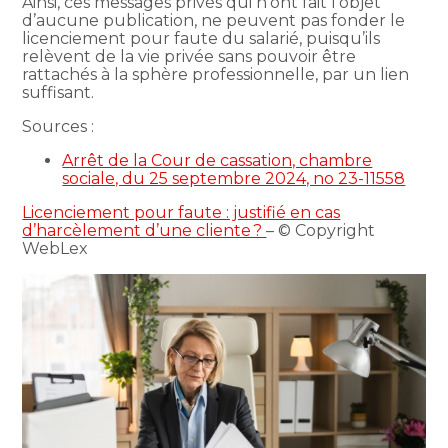
Ainsi, ces messages privés qui n’ont fait l’objet
d’aucune publication, ne peuvent pas fonder le
licenciement pour faute du salarié, puisqu’ils
relèvent de la vie privée sans pouvoir être
rattachés à la sphère professionnelle, par un lien
suffisant.
Sources :
Arrêt de la Cour de cassation, chambre
sociale, du 25 septembre 2024, no 23-11558
Licenciement pour faute : justifié en cas
d’harcèlement d’une cliente ?
– © Copyright
WebLex