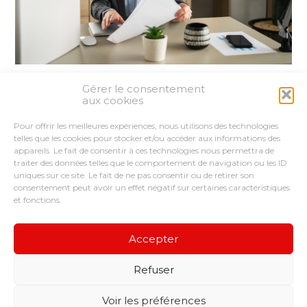
Gérer le consentement
Partager :
aux cookies
Pour offrir les meilleures expériences, nous utilisons des technologies
FaceBook
Twitter
LinkedIn
telles que les cookies pour stocker et/ou accéder aux informations des
appareils. Le fait de consentir à ces technologies nous permettra de
traiter des données telles que le comportement de navigation ou les ID
uniques sur ce site. Le fait de ne pas consentir ou de retirer son
consentement peut avoir un effet négatif sur certaines caractéristiques
et fonctions.
Footer
LE CABINET
VOUS ÊTES
NOS SERVICES
Principale
CONSEILS ET ACCOMPAGNEMENTS
Accepter
NOS OUTILS
RECRUTEMENT
Refuser
Footer
CONTACT
PLAN DU SITE
MENTIONS LÉGALES
Voir les préférences