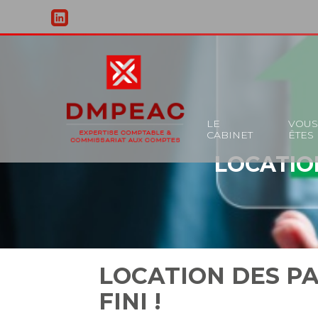
Principal
LE
VOU
CABINET
ÊTES
Aller
LOCATION
au
contenu
LOCATION DES PA
FINI !