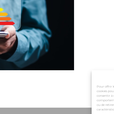
Pour offrir 
cookies pour
consentir à 
comportement
ou de retire
caractéristi