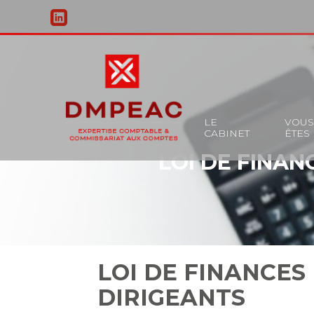
Principal
LE
VOU
CABINET
ÊTES
Aller
LOI DE FINAN
au
contenu
LOI DE FINANCES
DIRIGEANTS