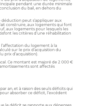
principale pendant une durée minimale
 conclusion du bail, en dehors du
tte déduction peut s’appliquer aux
it construire, aux logements qui font
neuf, aux logements pour lesquels les
sfont les critères d’une réhabilitation
 l’affectation du logement à la
alculé sur le prix d’acquisition du
 prix d’acquisition).
scal. Ce montant est majoré de 2 000 €
 amortissements sont affectés
ar an, et à raison des seuls déficits qui
pour absorber ce déficit, l’excédent
e le déficit se rapporte aux dépenses