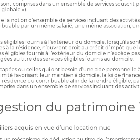
es sont comprises dans un ensemble de services souscrit 
 globale »).
e la notion d’ensemble de services incluant des activités
ntribuable par un même salarié, une même association,
ces éligibles fournis à l’extérieur du domicile, lorsqu’ils
uées à la résidence, n’ouvrent droit au crédit d’impôt qu
s éligibles fournis à l’extérieur du domicile n’excède p
s au titre des services éligibles fournis au domicile.
capées ou celles qui ont besoin d’une aide personnelle à
ité favorisant leur maintien à domicile, la loi de finance
a résidence du contribuable afin de la rendre éligible, pa
omprise dans un ensemble de services incluant des activit
gestion du patrimoine
iers acquis en vue d’une location nue
it un mécanisme de déduction au titre de l’amortissemen