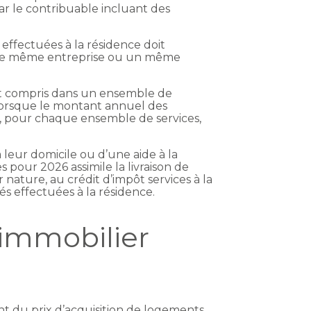
par le contribuable incluant des
 effectuées à la résidence doit
 une même entreprise ou un même
 sont compris dans un ensemble de
e lorsque le montant annuel des
as, pour chaque ensemble de services,
 leur domicile ou d’une aide à la
s pour 2026 assimile la livraison de
r nature, au crédit d’impôt services à la
és effectuées à la résidence.
 immobilier
t du prix d’acquisition de logements,