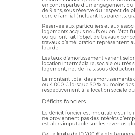
en contrepartie d’un engagement du p
de 9 ans, sous réserve du respect de p
cercle familial (incluant les parents, g
Réservée aux particuliers et aux associ
logements acquis neufs ou en l’état f
ou qui ont fait l’objet de travaux con
travaux d’amélioration représentent au 
lourde.
Les taux d’amortissement varient selon
location intermédiaire, sociale ou très s
logement, net de frais, sous déduction 
Le montant total des amortissements d
ou 4 000 € lorsque 50 % au moins des 
respectivement à la location sociale ou à
Déficits fonciers
Le déficit foncier est imputable sur le 
ne proviennent pas des intérêts d’empr
est alors imputable sur les revenus gl
Cette limite de 10 700 € a été tempor