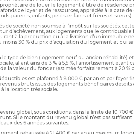
ropriétaire de louer le logement à titre de résidence 
lafonds de loyer et de ressources, appréciés à la date de
rands-parents, enfants, petits-enfants et frères et sœurs).
és de société non soumise à l’impôt sur les sociétés, ce
utur d’achèvement, aux logements que le contribuable fa
courant à la production ou à la livraison d’un immeuble 
moins 30 % du prix d’acquisition du logement et qui sati
 le type de bien (logement neuf ou ancien réhabilité) et
ociale, allant ainsi de 3 % à 5,5 %, l’amortissement étant c
de la valeur du foncier (estimée forfaitairement à 20 % du
éductibles est plafonné à 8 000 € par an et par foyer fi
revenus bruts issus des logements bénéficiaires desdits
 la location très sociale.
revenu global, sous conditions, dans la limite de 10 700 € p
unt. Si le montant du revenu global n’est pas suffisant 
obaux des 6 années suivantes.
airement rehaussée à 21 400 € par an au maximum lorsqu