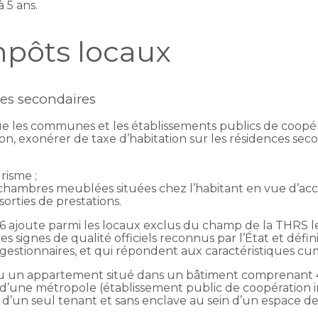
à 5 ans.
mpôts locaux
ces secondaires
que les communes et les établissements publics de coop
ion, exonérer de taxe d’habitation sur les résidences sec
risme ;
 chambres meublées situées chez l’habitant en vue d’accue
orties de prestations.
2026 ajoute parmi les locaux exclus du champ de la THRS
signes de qualité officiels reconnus par l’État et définis
 gestionnaires, et qui répondent aux caractéristiques cum
 un appartement situé dans un bâtiment comprenant 4 h
ire d’une métropole (établissement public de coopération
un seul tenant et sans enclave au sein d’un espace de s