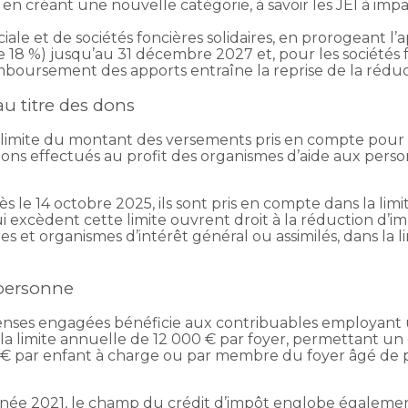
 en créant une nouvelle catégorie, à savoir les JEI à imp
sociale et de sociétés foncières solidaires, en prorogeant l
 18 %) jusqu’au 31 décembre 2027 et, pour les sociétés fo
mboursement des apports entraîne la reprise de la réduc
u titre des dons
a limite du montant des versements pris en compte pour 
ons effectués au profit des organismes d’aide aux perso
s le 14 octobre 2025, ils sont pris en compte dans la limi
ui excèdent cette limite ouvrent droit à la réduction d
s et organismes d’intérêt général ou assimilés, dans la
 personne
enses engagées bénéficie aux contribuables employant un
la limite annuelle de 12 000 € par foyer, permettant un
€ par enfant à charge ou par membre du foyer âgé de pl
nnée 2021, le champ du crédit d’impôt englobe également