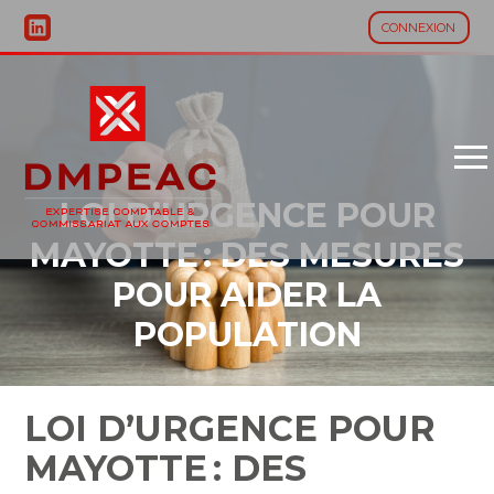
CONNEXION
Aller
au
contenu
LOI D’URGENCE POUR
MAYOTTE : DES MESURES
POUR AIDER LA
POPULATION
LOI D’URGENCE POUR
MAYOTTE : DES