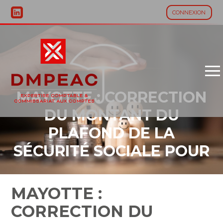
CONNEXION
Aller
au
contenu
MAYOTTE : CORRECTION
DU MONTANT DU
PLAFOND DE LA
SÉCURITÉ SOCIALE POUR
2026
MAYOTTE :
CORRECTION DU