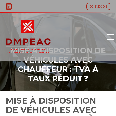
CONNEXION
Aller
au
contenu
MISE À DISPOSITION DE
VÉHICULES AVEC
CHAUFFEUR : TVA À
TAUX RÉDUIT ?
MISE À DISPOSITION
DE VÉHICULES AVEC