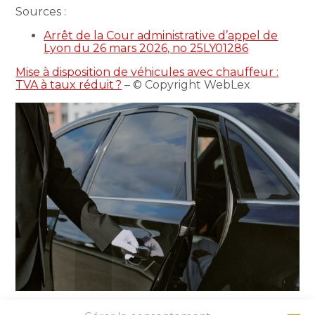
Sources :
Arrêt de la Cour administrative d’appel de
Lyon du 26 mars 2026, no 25LY01286
Mise à disposition de véhicules avec chauffeur :
TVA à taux réduit ?
– © Copyright WebLex