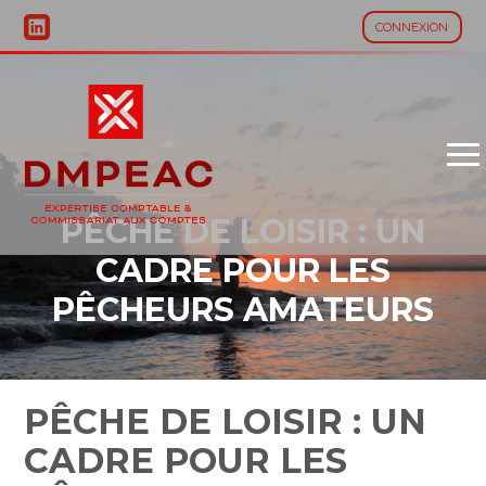
CONNEXION
Aller
au
contenu
PÊCHE DE LOISIR : UN
CADRE POUR LES
PÊCHEURS AMATEURS
PÊCHE DE LOISIR : UN
CADRE POUR LES