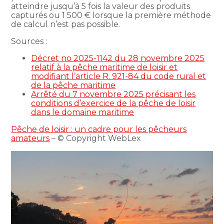
atteindre jusqu’à 5 fois la valeur des produits
capturés ou 1 500 € lorsque la première méthode
de calcul n’est pas possible.
Sources :
Décret no 2025-1142 du 28 novembre 2025
relatif à la pêche maritime de loisir et
modifiant l’article R. 921-84 du code rural et
de la pêche maritime
Arrêté du 7 novembre 2025 précisant les
conditions d’exercice de la pêche de loisir
dans le domaine maritime
Pêche de loisir : un cadre pour les pêcheurs
amateurs
– © Copyright WebLex