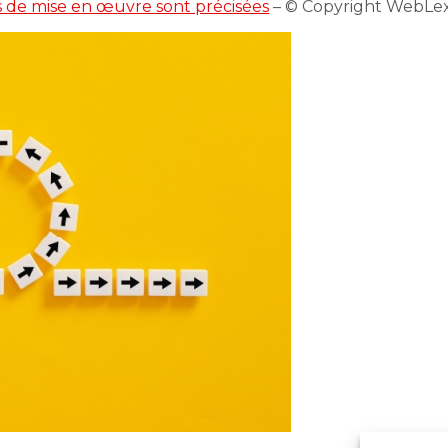
és de mise en œuvre sont précisées
– © Copyright WebLe