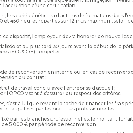
ert à tout salarié, quels que soient son âge, son niveau d
à l’acquisition d’une certification.
, le salarié bénéficiera d’actions de formations dans l’en
50 et 450 heures réparties sur 12 mois maximum, selon de
 ce dispositif, l’employeur devra honorer de nouvelles o
érialisée et au plus tard 30 jours avant le début de la pé
ces (« OPCO ») compétent.
iode de reconversion en interne ou, en cas de reconvers
pension du contrat ;
ée ;
rat de travail conclu avec l’entreprise d’accueil ;
l’OPCO visant à s’assurer du respect des critères.
 c’est à lui que revient la tâche de financer les frais 
en charge fixés par les branches professionnelles.
ixé par les branches professionnelles, le montant forfaita
de 5 000 € par période de reconversion.