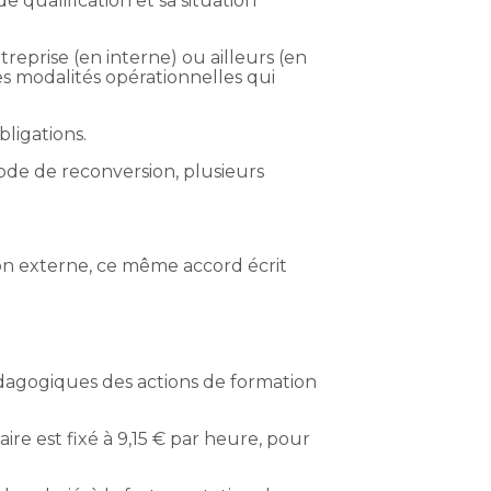
e qualification et sa situation
treprise (en interne) ou ailleurs (en
s modalités opérationnelles qui
bligations.
riode de reconversion, plusieurs
ion externe, ce même accord écrit
pédagogiques des actions de formation
ire est fixé à 9,15 € par heure, pour