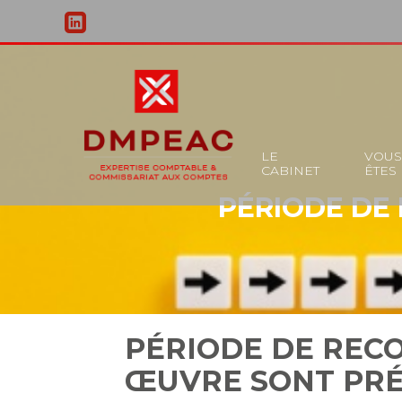
Principal
LE
VOU
CABINET
ÊTES
Aller
PÉRIODE DE 
au
contenu
PÉRIODE DE RECO
ŒUVRE SONT PRÉ