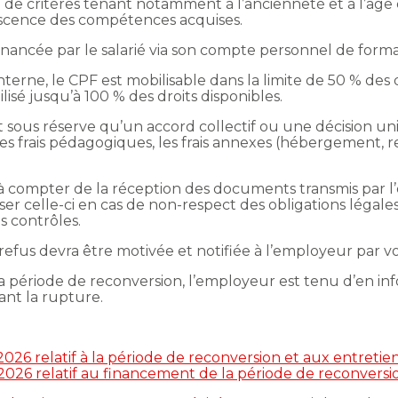
e critères tenant notamment à l’ancienneté et à l’âge du
lescence des compétences acquises.
nancée par le salarié via son compte personnel de forma
erne, le CPF est mobilisable dans la limite de 50 % des d
lisé jusqu’à 100 % des droits disponibles.
 sous réserve qu’un accord collectif ou une décision uni
 frais pédagogiques, les frais annexes (hébergement, rest
 à compter de la réception des documents transmis par 
user celle-ci en cas de non-respect des obligations légal
 contrôles.
 refus devra être motivée et notifiée à l’employeur par vo
la période de reconversion, l’employeur est tenu d’en in
ant la rupture.
026 relatif à la période de reconversion et aux entretie
2026 relatif au financement de la période de reconversi