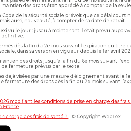
vaient pas être fermés avant la fin du 6e mois suivant la d
maintien des droits était apprécié à compter de la seule 
 le Code de la sécurité sociale prévoit que ce délai cour
mais aussi, nouveauté, à compter de sa date de retrait.
ssi vu le jour : jusqu’à maintenant il était prévu aupa
définitive.
fermés dès la fin du 2e mois suivant l’expiration du titr
ciale, dans sa version en vigueur depuis le 1er avril 202
intien des droits jusqu’à la fin du 6e mois suivant l’expi
 de fermeture prévus par le texte.
s déjà visées par une mesure d’éloignement avant le 1er
le fermeture des droits dès la fin du 2e mois suivant l’exp
6 modifiant les conditions de prise en charge des frais 
en France
 en charge des frais de santé ?
– © Copyright WebLex