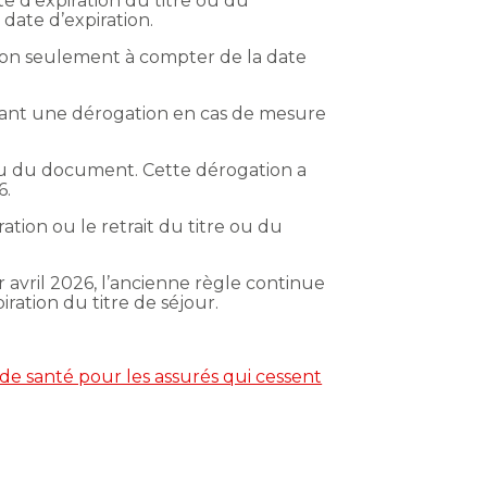
ate d’expiration du titre ou du
date d’expiration.
t non seulement à compter de la date
ravant une dérogation en cas de mesure
e ou du document. Cette dérogation a
6.
ration ou le retrait du titre ou du
 avril 2026, l’ancienne règle continue
iration du titre de séjour.
de santé pour les assurés qui cessent