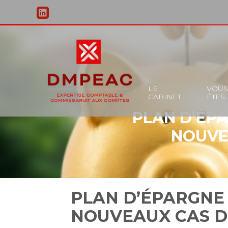
Principal
LE
VOU
CABINET
ÊTES
Aller
PLAN D’ÉPA
au
contenu
NOUVE
PLAN D’ÉPARGNE 
NOUVEAUX CAS D