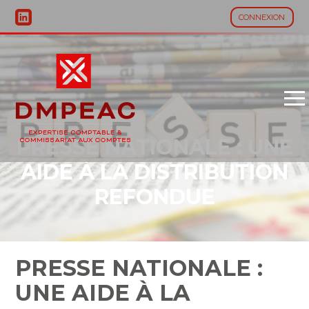
CONNEXION
Aller
au
contenu
PRESSE NATIONALE : UNE
AIDE À LA DISTRIBUTION
REFONDUE
PRESSE NATIONALE :
UNE AIDE À LA