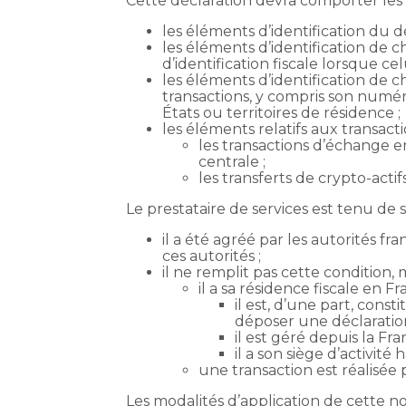
Cette déclaration devra comporter les 
les éléments d’identification du d
les éléments d’identification de c
d’identification fiscale lorsque cel
les éléments d’identification de 
transactions, y compris son numéro 
États ou territoires de résidence ;
les éléments relatifs aux transacti
les transactions d’échange e
centrale ;
les transferts de crypto-act
Le prestataire de services est tenu de s
il a été agréé par les autorités fr
ces autorités ;
il ne remplit pas cette condition, 
il a sa résidence fiscale en Fra
il est, d’une part, cons
déposer une déclaration 
il est géré depuis la Fra
il a son siège d’activité
une transaction est réalisée 
Les modalités d’application de cette n