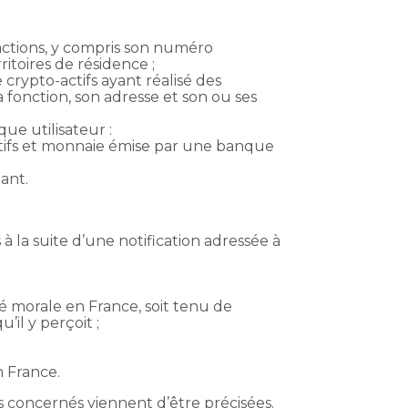
sactions, y compris son numéro
ritoires de résidence ;
crypto-actifs ayant réalisé des
sa fonction, son adresse et son ou ses
que utilisateur :
actifs et monnaie émise par une banque
ant.
s à la suite d’une notification adressée à
ité morale en France, soit tenu de
’il y perçoit ;
n France.
s concernés viennent d’être précisées.