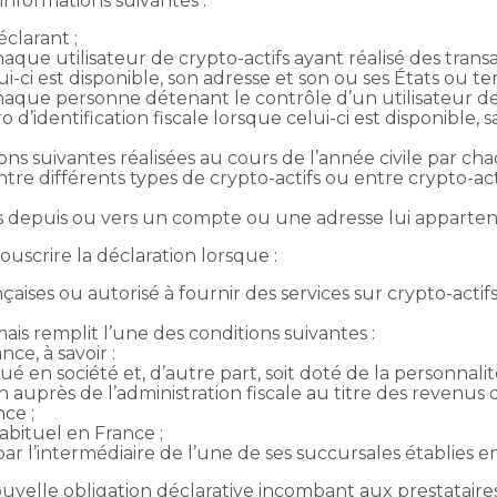
informations suivantes :
éclarant ;
haque utilisateur de crypto-actifs ayant réalisé des tran
ui-ci est disponible, son adresse et son ou ses États ou ter
chaque personne détenant le contrôle d’un utilisateur de 
d’identification fiscale lorsque celui-ci est disponible, 
ons suivantes réalisées au cours de l’année civile par cha
ntre différents types de crypto-actifs ou entre crypto-
ifs depuis ou vers un compte ou une adresse lui apparten
ouscrire la déclaration lorsque :
ançaises ou autorisé à fournir des services sur crypto-actif
mais remplit l’une des conditions suivantes :
nce, à savoir :
titué en société et, d’autre part, soit doté de la personnal
auprès de l’administration fiscale au titre des revenus qu
nce ;
 habituel en France ;
par l’intermédiaire de l’une de ses succursales établies e
ouvelle obligation déclarative incombant aux prestataire