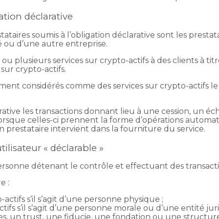
ation déclarative
tataires soumis à l’obligation déclarative sont les prestat
été ou d’une autre entreprise.
 ou plusieurs services sur crypto-actifs à des clients à tit
 sur crypto-actifs.
amment considérés comme des services sur crypto-actifs le
rative les transactions donnant lieu à une cession, un é
s lorsque celles-ci prennent la forme d’opérations automa
n prestataire intervient dans la fourniture du service.
tilisateur « déclarable »
ersonne détenant le contrôle et effectuant des transactio
e :
-actifs s’il s’agit d’une personne physique ;
ctifs s’il s’agit d’une personne morale ou d’une entité ju
s, un trust, une fiducie, une fondation ou une structure 