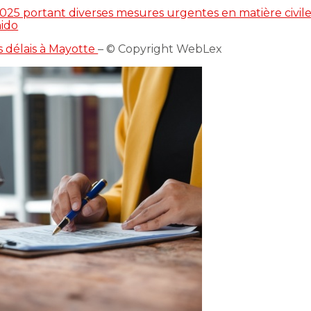
025 portant diverses mesures urgentes en matière civile
ido
s délais à Mayotte
– © Copyright WebLex