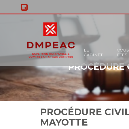
Principal
LE
VOU
CABINET
ÊTES
Aller
PROCÉDURE C
au
contenu
PROCÉDURE CIVIL
MAYOTTE