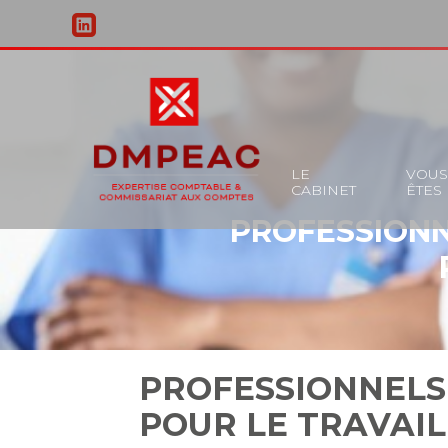
Principal
LE
VOU
CABINET
ÊTES
Aller
PROFESSIONN
au
contenu
PROFESSIONNELS 
POUR LE TRAVAIL