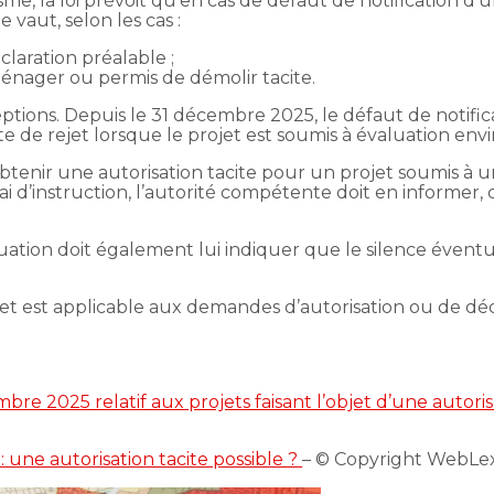
 la loi prévoit qu’en cas de défaut de notification d’une
 vaut, selon les cas :
claration préalable ;
ménager ou permis de démolir tacite.
eptions. Depuis le 31 décembre 2025, le défaut de notific
cite de rejet lorsque le projet est soumis à évaluation e
d’obtenir une autorisation tacite pour un projet soumis 
 d’instruction, l’autorité compétente doit en informer, c
situation doit également lui indiquer que le silence évent
ejet est applicable aux demandes d’autorisation ou de dé
e 2025 relatif aux projets faisant l’objet d’une autori
 une autorisation tacite possible ?
– © Copyright WebLe