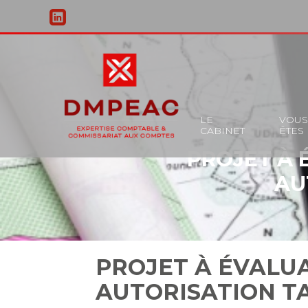
Principal
LE
VOU
CABINET
ÊTES
Aller
PROJET À 
au
contenu
AU
PROJET À ÉVALU
AUTORISATION TA