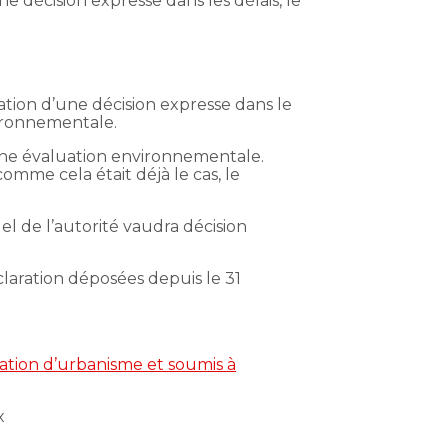
 décision expresse dans les délais, le
ation d’une décision expresse dans le
nvironnementale.
à une évaluation environnementale.
omme cela était déjà le cas, le
uel de l’autorité vaudra décision
claration déposées depuis le 31
sation d’urbanisme et soumis à
x