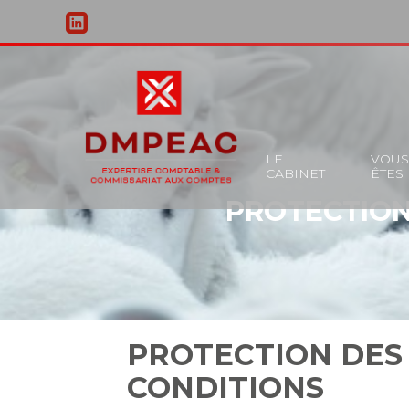
Principal
LE
VOU
CABINET
ÊTES
Aller
PROTECTION
au
contenu
PROTECTION DES 
CONDITIONS