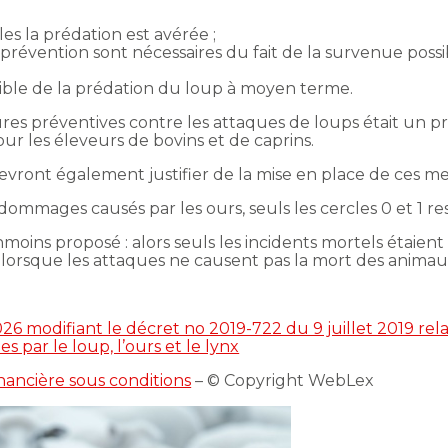
es la prédation est avérée ;
 prévention sont nécessaires du fait de la survenue possi
sible de la prédation du loup à moyen terme.
ures préventives contre les attaques de loups était un 
our les éleveurs de bovins et de caprins.
evront également justifier de la mise en place de ces m
dommages causés par les ours, seuls les cercles 0 et 1 r
nmoins proposé : alors seuls les incidents mortels étaien
lorsque les attaques ne causent pas la mort des animau
26 modifiant le décret no 2019-722 du 9 juillet 2019 rel
par le loup, l’ours et le lynx
nancière sous conditions
– © Copyright WebLex