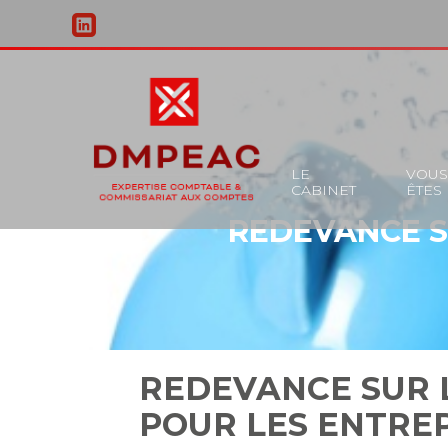
Principal
LE
VOU
CABINET
ÊTES
Aller
REDEVANCE SU
au
contenu
REDEVANCE SUR L
POUR LES ENTREP