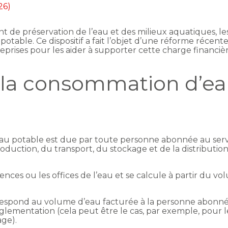
26)
t de préservation de l’eau et des milieux aquatiques, le
table. Ce dispositif a fait l’objet d’une réforme récent
reprises pour les aider à supporter cette charge financiè
la consommation d’eau
u potable est due par toute personne abonnée au servic
production, du transport, du stockage et de la distributi
nces ou les offices de l’eau et se calcule à partir du v
.
rrespond au volume d’eau facturée à la personne abonné
lementation (cela peut être le cas, par exemple, pour le
age).