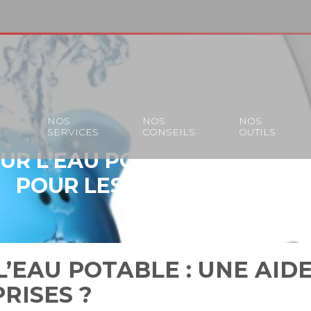
S
NOS
NOS
NOS
SERVICES
CONSEILS
OUTILS
R L’EAU POTABLE : UNE AI
POUR LES ENTREPRISES ?
’EAU POTABLE : UNE AID
RISES ?