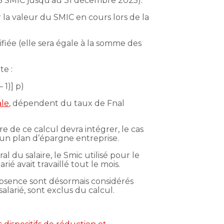
3,3 SMIC jusqu’au 31 décembre 2025).
 la valeur du SMIC en cours lors de la
fiée (elle sera égale à la somme des
te :
 1)] p)
ale
, dépendent du taux de Fnal
 de ce calcul devra intégrer, le cas
 un plan d’épargne entreprise.
 du salaire, le Smic utilisé pour le
rié avait travaillé tout le mois.
absence sont désormais considérés
larié, sont exclus du calcul.