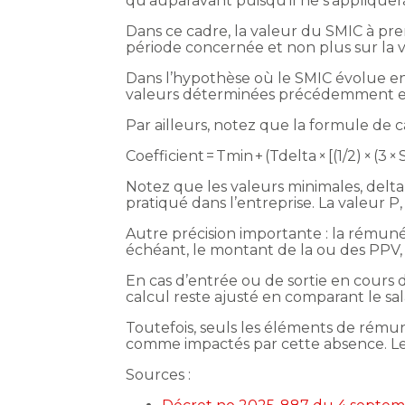
qu’auparavant puisqu’il ne s’appliquer
Dans ce cadre, la valeur du SMIC à pre
période concernée et non plus sur la v
Dans l’hypothèse où le SMIC évolue en 
valeurs déterminées précédemment et
Par ailleurs, notez que la formule de 
Coefficient = Tmin + (Tdelta × [(1/2) × (
Notez que les valeurs minimales, delta
pratiqué dans l’entreprise. La valeur P, 
Autre précision importante : la rémuné
échéant, le montant de la ou des PPV, 
En cas d’entrée ou de sortie en cours d
calcul reste ajusté en comparant le salai
Toutefois, seuls les éléments de rému
comme impactés par cette absence. Les 
Sources :