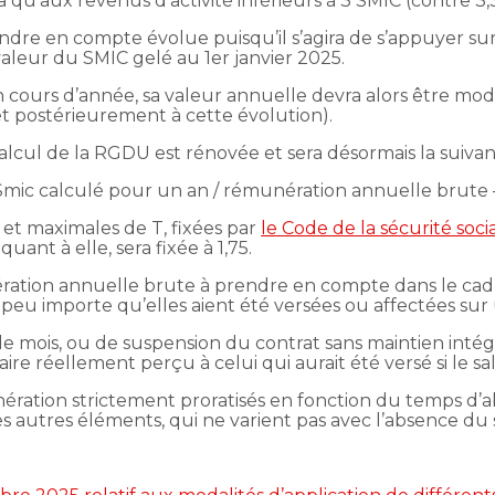
a qu’aux revenus d’activité inférieurs à 3 SMIC (contre 
ndre en compte évolue puisqu’il s’agira de s’appuyer sur
aleur du SMIC gelé au 1er janvier 2025.
cours d’année, sa valeur annuelle devra alors être modi
 postérieurement à cette évolution).
calcul de la RGDU est rénovée et sera désormais la suivan
3 × Smic calculé pour un an / rémunération annuelle brute –
 et maximales de T, fixées par
le Code de la sécurité soci
quant à elle, sera fixée à 1,75.
ration annuelle brute à prendre en compte dans le cadre
peu importe qu’elles aient été versées ou affectées sur
e mois, ou de suspension du contrat sans maintien intégral
re réellement perçu à celui qui aurait été versé si le sala
nération strictement proratisés en fonction du temps d’
autres éléments, qui ne varient pas avec l’absence du sa