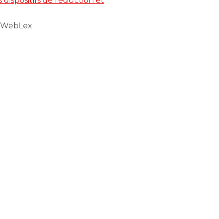
dispositifs de réduction et
t WebLex