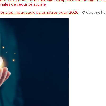
 2025 relatif aux modalités d’application de différents 
nales de sécurité sociale
tronales : nouveaux paramètres pour 2026
– © Copyrigh