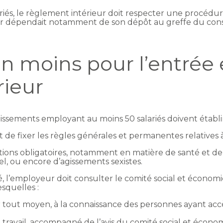
ariés, le règlement intérieur doit respecter une procédur
ur dépendait notamment de son dépôt au greffe du con
en moins pour l’entrée
rieur
issements employant au moins 50 salariés doivent établi
fixer les règles générales et permanentes relatives à la
itions obligatoires, notamment en matière de santé et de 
el, ou encore d’agissements sexistes.
 l’employeur doit consulter le comité social et économique
esquelles :
r tout moyen, à la connaissance des personnes ayant accè
travail, accompagné de l’avis du comité social et écono