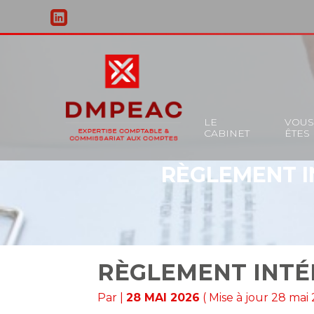
Principal
LE
VOU
CABINET
ÊTES
Aller
au
RÈGLEMENT I
contenu
RÈGLEMENT INTÉR
Par
|
28 MAI 2026
( Mise à jour 28 mai