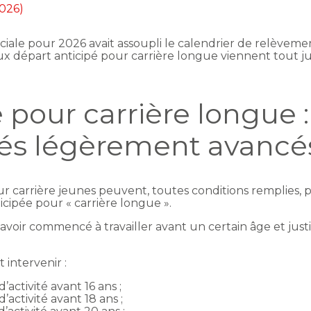
2026)
ciale pour 2026 avait assoupli le calendrier de relèvement
x départ anticipé pour carrière longue viennent tout jus
 pour carrière longue :
pés légèrement avancé
r carrière jeunes peuvent, toutes conditions remplies, par
nticipée pour « carrière longue ».
avoir commencé à travailler avant un certain âge et jus
t intervenir :
activité avant 16 ans ;
’activité avant 18 ans ;