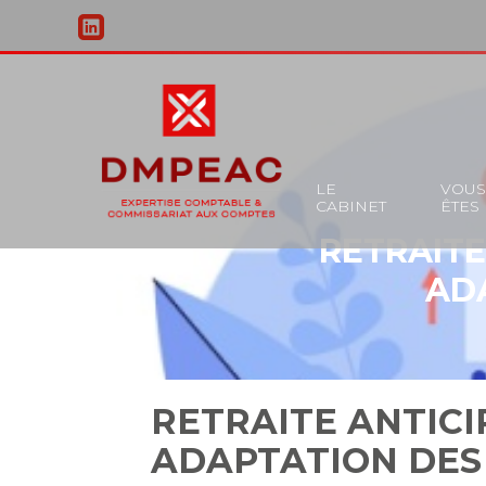
Principal
LE
VOU
CABINET
ÊTES
Aller
RETRAITE
au
contenu
AD
RETRAITE ANTICI
ADAPTATION DES