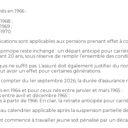
nés en 1966 ;
1968 ;
1969 ;
 1970.
fications sont applicables aux pensions prenant effet à
le principe reste inchangé : un départ anticipé pour carr
ant 20 ans, sous réserve de remplir l’ensemble des condi
quis ne suffit pas. L’assuré doit également justifier du n
ut avoir un effet pour certaines générations.
 à compter du 1er septembre 2026, la durée d’assurance 
s en 1964 et pour ceux nés entre janvier et mars 1965 ;
s entre avril et décembre 1965 ;
 à partir de 1966. En clair, la retraite anticipée pour car
 calendrier applicable après la suspension partielle de 
ant commencé à travailler jeune soit pénalisé par un déca