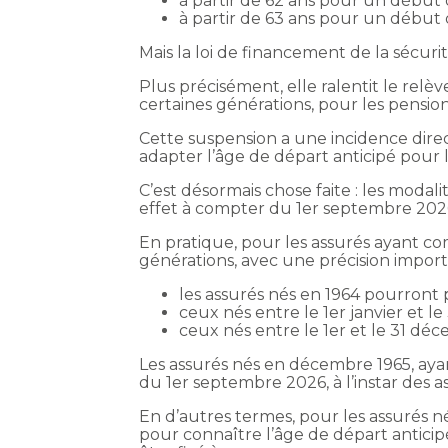
à partir de 62 ans pour un début d
à partir de 63 ans pour un début d
Mais la loi de financement de la sécur
Plus précisément, elle ralentit le relè
certaines générations, pour les pensi
Cette suspension a une incidence direct
adapter l’âge de départ anticipé pour 
C’est désormais chose faite : les moda
effet à compter du 1er septembre 202
En pratique, pour les assurés ayant co
générations, avec une précision importa
les assurés nés en 1964 pourront pa
ceux nés entre le 1er janvier et l
ceux nés entre le 1er et le 31 déc
Les assurés nés en décembre 1965, ayan
du 1er septembre 2026, à l’instar des a
En d’autres termes, pour les assurés n
pour connaître l’âge de départ anticip