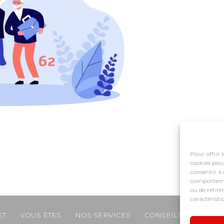
Pour offrir 
cookies pour
consentir à 
comportement
ou de retire
caractéristi
ET
VOUS ÊTES
NOS SERVICES
CONSEILS ET ACCO
e