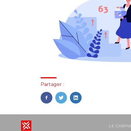
Partager :
FaceBook
Twitter
LinkedIn
Footer
LE CABIN
Principal